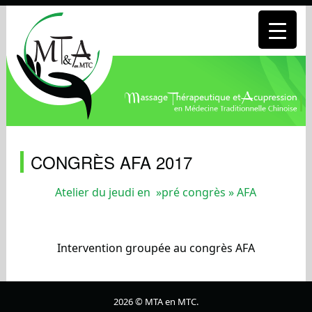
CONGRÈS AFA 2017
Atelier du jeudi en »pré congrès » AFA
Intervention groupée au congrès AFA
2026 © MTA en MTC.